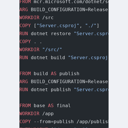
FROM
 mcr.microsoft.com/dotnet/sdk:8.0 
ARG
 BUILD_CONFIGURATION=Release
WORKDIR
 /src
COPY
 [
"Server.csproj"
, 
"./"
]
RUN
 dotnet restore 
"Server.csproj"
COPY
 . .
WORKDIR
 "/src/"
RUN
 dotnet build 
"Server.csproj"
 -c $B
FROM
 build 
AS
 publish
ARG
 BUILD_CONFIGURATION=Release
RUN
 dotnet publish 
"Server.csproj"
 -c 
FROM
 base 
AS
 final
WORKDIR
 /app
COPY
 --from=publish /app/publish .