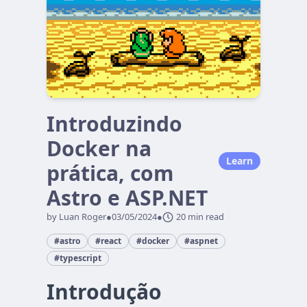
Introduzindo
Docker na
Learn
prática, com
Astro e ASP.NET
by Luan Roger
●
03/05/2024
●
20 min read
#astro
#react
#docker
#aspnet
#typescript
Introdução