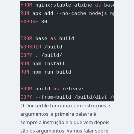
FROM
 nginx:stable-alpine 
as
 base
RUN
 apk add --no-cache nodejs npm git
EXPOSE
 80
FROM
 base 
as
 build
WORKDIR
 /build
COPY
 . /build/
RUN
 npm install
RUN
 npm run build
FROM
 build 
as
 release
COPY
 --from=build /build/dist /usr/sha
O Dockerfile funciona com instruções e
argumentos, a primeira palavra é
sempre a instrução e o que vem depois
são os argumentos. Vamos falar sobre