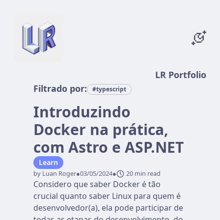
LR Portfolio
Filtrado por:
#typescript
Introduzindo
Docker na prática,
com Astro e ASP.NET
Learn
by Luan Roger
●
03/05/2024
●
20 min read
Considero que saber Docker é tão
crucial quanto saber Linux para quem é
desenvolvedor(a), ela pode participar de
todas as etapas do desenvolvimento, do