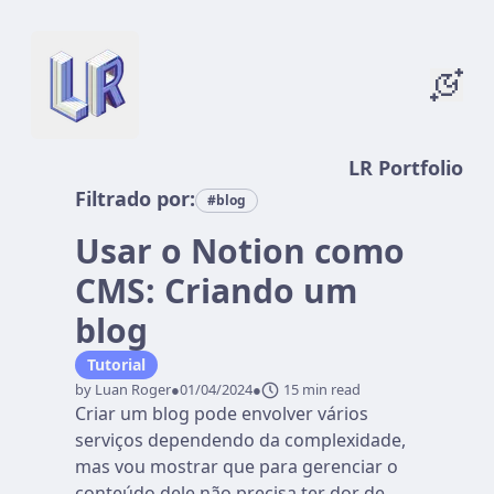
LR Portfolio
Filtrado por:
#blog
Usar o Notion como
CMS: Criando um
blog
Tutorial
by Luan Roger
●
01/04/2024
●
15 min read
Criar um blog pode envolver vários
serviços dependendo da complexidade,
mas vou mostrar que para gerenciar o
conteúdo dele não precisa ter dor de